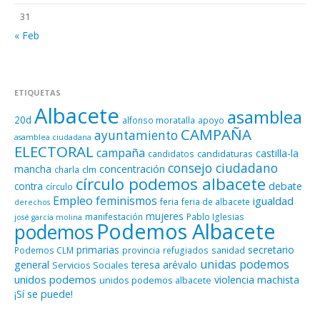
31
« Feb
ETIQUETAS
Albacete
asamblea
20d
alfonso moratalla
apoyo
CAMPAÑA
ayuntamiento
asamblea ciudadana
ELECTORAL
campaña
castilla-la
candidaturas
candidatos
consejo ciudadano
mancha
concentración
clm
charla
círculo podemos albacete
contra
debate
círculo
Empleo
feminismos
igualdad
feria
feria de albacete
derechos
mujeres
manifestación
Pablo Iglesias
josé garcía molina
Podemos Albacete
podemos
primarias
secretario
Podemos CLM
provincia
refugiados
sanidad
unidas podemos
general
teresa arévalo
Servicios Sociales
unidos podemos
violencia machista
unidos podemos albacete
¡Sí se puede!