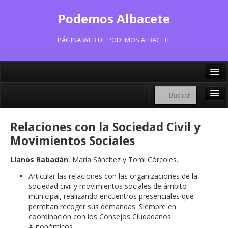
Podemos Albacete
PÁGINA WEB DE PODEMOS ALBACETE
X/Twitter
Facebook
Inicio
Relaciones con la Sociedad Civil y
Instagram
Portavoz Municipal
Movimientos Sociales
Bluesky
Consejo Ciudadano Municipal
Llanos Rabadán
, María Sánchez y Tomi Córcoles.
Articular las relaciones con las organizaciones de la
Actas Consejo Ciudadano
sociedad civil y movimientos sociales de ámbito
municipal, realizando encuentros presenciales que
Actas Asamblea Ciudadana
permitan recoger sus demandas. Siempre en
coordinación con los Consejos Ciudadanos
Contacto
Autonómicos.