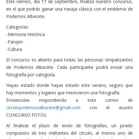
Este viernes, día 17 de septiembre, finaliza nuestro concurso,
Actas Asamblea Ciudadana
en el que podrás ganar una navaja clásica con el emblema de
Contacto
Podemos Albacete.
Categorías:
Financiación
-Memoria Histórica
Participa con Podemos en Albacete
-Parajes
-Cultura
El concurso es abierto para todas las personas simpatizantes
de Podemos Albacete. Cada participante podrá enviar una
fotografía por categoría.
Hayas estado donde hayas estado este verano, seguro que
hay momentos y lugares que merecieron una fotografía.
Envíanoslas respondiendo a este correo de
circulopodemosalbacete@gmail.com
con el asunto
CONCURSO FOTOS.
Al finalizar el plazo de envío de fotografías, un jurado
compuesto de tres militantes del círculo, al menos uno de