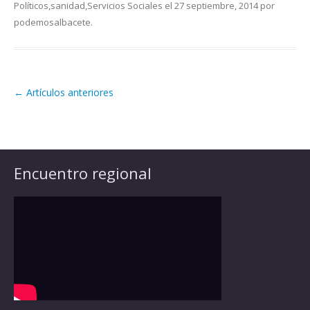
Políticos
,
sanidad
,
Servicios Sociales
el
27 septiembre, 2014
por
podemosalbacete
.
←
Artículos anteriores
Navegación de artículos
Encuentro regional