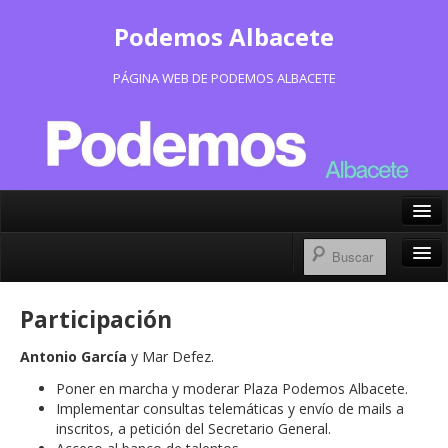
Podemos Albacete
PÁGINA WEB DE PODEMOS ALBACETE
X/Twitter
Facebook
Inicio
Participación
Instagram
Portavoz Municipal
Antonio García
y Mar Defez.
Bluesky
Consejo Ciudadano Municipal
Poner en marcha y moderar Plaza Podemos Albacete.
Implementar consultas telemáticas y envío de mails a
Actas Consejo Ciudadano
inscritos, a petición del Secretario General.