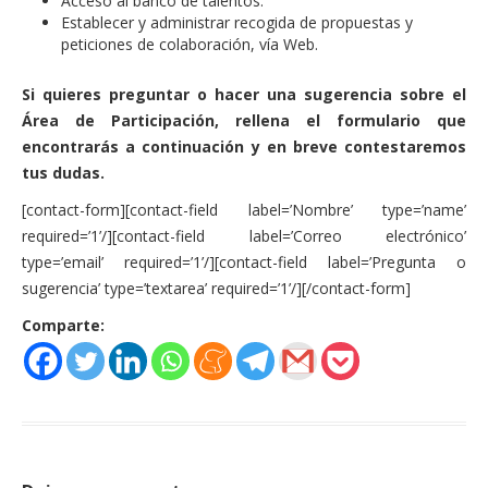
Acceso al banco de talentos.
Actas Asamblea Ciudadana
Establecer y administrar recogida de propuestas y
peticiones de colaboración, vía Web.
Contacto
Si quieres preguntar o hacer una sugerencia sobre el
Financiación
Área de Participación, rellena el formulario que
Participa con Podemos en Albacete
encontrarás a continuación y en breve contestaremos
tus dudas.
[contact-form][contact-field label=’Nombre’ type=’name’
required=’1’/][contact-field label=’Correo electrónico’
type=’email’ required=’1’/][contact-field label=’Pregunta o
sugerencia’ type=’textarea’ required=’1’/][/contact-form]
Comparte: