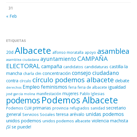
31
« Feb
ETIQUETAS
Albacete
asamblea
20d
alfonso moratalla
apoyo
CAMPAÑA
ayuntamiento
asamblea ciudadana
ELECTORAL
campaña
castilla-la
candidaturas
candidatos
consejo ciudadano
mancha
concentración
clm
charla
círculo podemos albacete
contra
debate
círculo
Empleo
feminismos
igualdad
feria
feria de albacete
derechos
mujeres
manifestación
Pablo Iglesias
josé garcía molina
Podemos Albacete
podemos
primarias
secretario
Podemos CLM
provincia
refugiados
sanidad
unidas podemos
general
teresa arévalo
Servicios Sociales
unidos podemos
violencia machista
unidos podemos albacete
¡Sí se puede!