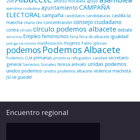
20d
alfonso moratalla
apoyo
CAMPAÑA
ayuntamiento
asamblea ciudadana
ELECTORAL
campaña
castilla-la
candidaturas
candidatos
consejo ciudadano
mancha
concentración
clm
charla
círculo podemos albacete
contra
debate
círculo
Empleo
feminismos
igualdad
feria
feria de albacete
derechos
mujeres
manifestación
Pablo Iglesias
josé garcía molina
Podemos Albacete
podemos
primarias
secretario
Podemos CLM
provincia
refugiados
sanidad
unidas podemos
general
teresa arévalo
Servicios Sociales
unidos podemos
violencia machista
unidos podemos albacete
¡Sí se puede!
Encuentro regional