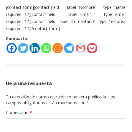
Actas Asamblea Ciudadana
[contact-form][contact-field label=’Nombre’ type=’name’
required=’1’/][contact-field label=’Email’ type=’email’
Contacto
required=’1’/][contact-field label=’Comentario’ type=’textarea’
Financiación
required=’1’/][/contact-form]
Participa con Podemos en Albacete
Comparte:
Deja una respuesta
Tu dirección de correo electrónico no será publicada.
Los
campos obligatorios están marcados con
*
Comentario
*