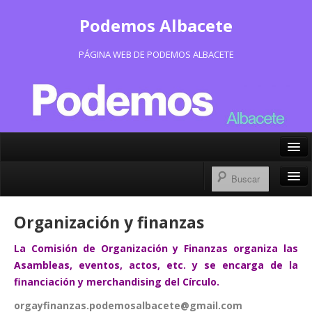
Podemos Albacete
PÁGINA WEB DE PODEMOS ALBACETE
X/Twitter
Facebook
Inicio
Organización y finanzas
Instagram
Portavoz Municipal
La Comisión de Organización y Finanzas organiza las
Bluesky
Consejo Ciudadano Municipal
Asambleas, eventos, actos, etc. y se encarga de la
financiación y merchandising del Círculo.
Actas Consejo Ciudadano
orgayfinanzas.podemosalbacete@gmail.com