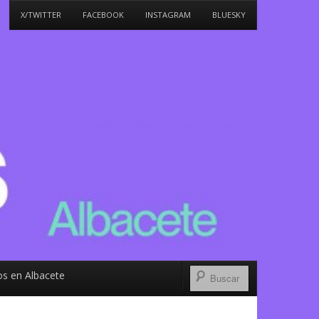
X/TWITTER
FACEBOOK
INSTAGRAM
BLUESKY
s en Albacete