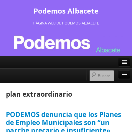
Podemos Albacete
PÁGINA WEB DE PODEMOS ALBACETE
X/Twitter
Facebook
Inicio
plan extraordinario
Instagram
Portavoz Municipal
Bluesky
Consejo Ciudadano Municipal
PODEMOS denuncia que los Planes
de Empleo Municipales son “un
Actas Consejo Ciudadano
parche precario e insuficiente»