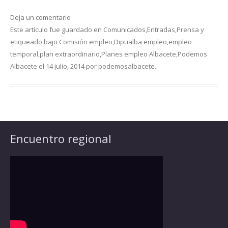
Deja un comentario
Este artículo fue guardado en
Comunicados
,
Entradas
,
Prensa
y
etiqueado bajo
Comisión empleo
,
Dipualba empleo
,
empleo
temporal
,
plan extraordinario
,
Planes empleo Albacete
,
Podemos
Albacete
el
14 julio, 2014
por
podemosalbacete
.
Encuentro regional