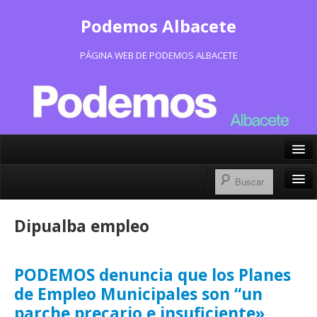
Podemos Albacete
PÁGINA WEB DE PODEMOS ALBACETE
X/Twitter
Facebook
Inicio
Dipualba empleo
Instagram
Portavoz Municipal
Bluesky
Consejo Ciudadano Municipal
PODEMOS denuncia que los Planes
de Empleo Municipales son “un
Actas Consejo Ciudadano
parche precario e insuficiente»