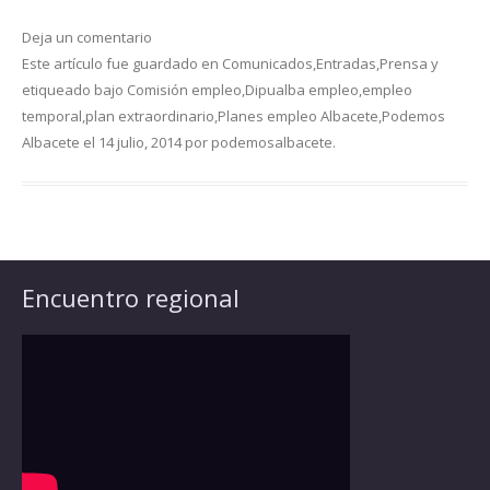
Deja un comentario
Este artículo fue guardado en
Comunicados
,
Entradas
,
Prensa
y
etiqueado bajo
Comisión empleo
,
Dipualba empleo
,
empleo
temporal
,
plan extraordinario
,
Planes empleo Albacete
,
Podemos
Albacete
el
14 julio, 2014
por
podemosalbacete
.
Encuentro regional