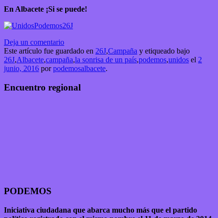
En Albacete ¡Si se puede!
Deja un comentario
Este artículo fue guardado en
26J
,
Campaña
y etiqueado bajo
26J
,
Albacete
,
campaña
,
la sonrisa de un país
,
podemos
,
unidos
el
2
junio, 2016
por
podemosalbacete
.
Encuentro regional
PODEMOS
Iniciativa ciudadana que abarca mucho más que el partido