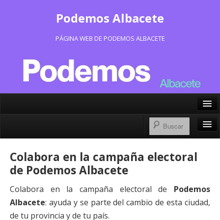
Podemos Albacete
PÁGINA WEB DE PODEMOS ALBACETE
X/Twitter
Facebook
Inicio
Colabora en la campaña electoral
Instagram
Portavoz Municipal
de Podemos Albacete
Bluesky
Consejo Ciudadano Municipal
Colabora en la campaña electoral de
Podemos
Albacete
: ayuda y se parte del cambio de esta ciudad,
Actas Consejo Ciudadano
de tu provincia y de tu país.