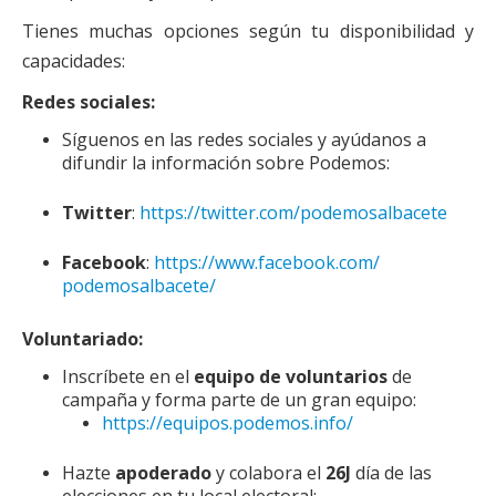
Actas Asamblea Ciudadana
Tienes muchas opciones según tu disponibilidad y
Contacto
capacidades:
Financiación
Redes sociales:
Síguenos en las redes sociales y ayúdanos a
Participa con Podemos en Albacete
difundir la información sobre Podemos:
Twitter
:
https://twitter.com/
podemosalbacete
Facebook
:
https://www.facebook.com/
podemosalbacete/
Voluntariado:
Inscríbete en el
equipo de voluntarios
de
campaña y forma parte de un gran equipo:
https://equipos.podemos.info/
Hazte
apoderado
y colabora el
26J
día de las
elecciones en tu local electoral: