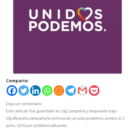
Comparte:
Deja un comentario
Este artículo fue guardado en
26J
,
Campaña
y etiqueado bajo
26J
,
Albacete
,
campaña
,
la sonrisa de un país
,
podemos
,
unidos
el
2
junio, 2016
por
podemosalbacete
.