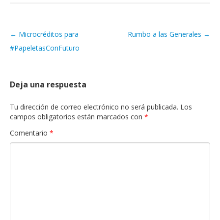
←
Microcréditos para
Rumbo a las Generales
→
Navegación de artículos
#PapeletasConFuturo
Deja una respuesta
Tu dirección de correo electrónico no será publicada.
Los
campos obligatorios están marcados con
*
Comentario
*