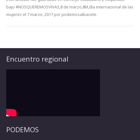
bajo
#NOSQUEREMOSVIVAS
,
8 de marzo
,
8M
,
día internacional de las
mujeres
el
7 marzo, 2017
por
podemosalbacete
.
Encuentro regional
PODEMOS