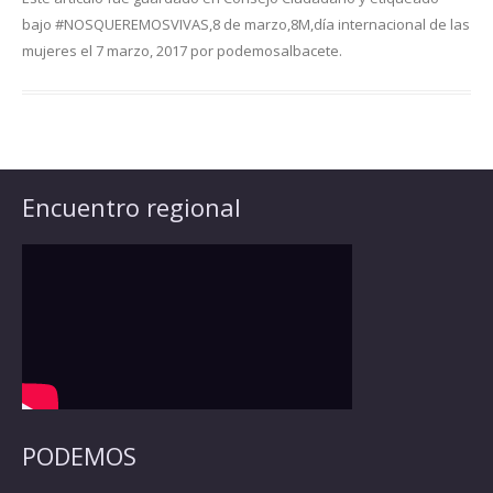
bajo
#NOSQUEREMOSVIVAS
,
8 de marzo
,
8M
,
día internacional de las
mujeres
el
7 marzo, 2017
por
podemosalbacete
.
Encuentro regional
PODEMOS