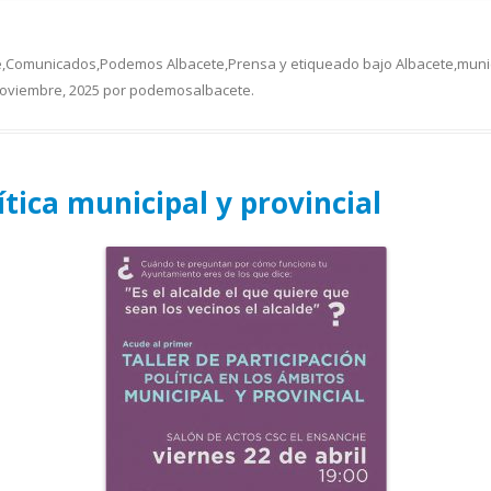
e
,
Comunicados
,
Podemos Albacete
,
Prensa
y etiqueado bajo
Albacete
,
muni
oviembre, 2025
por
podemosalbacete
.
ítica municipal y provincial