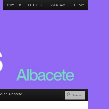
X/TWITTER
FACEBOOK
INSTAGRAM
BLUESKY
s en Albacete