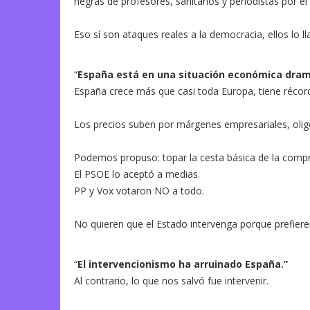
negras de profesores, sanitarios y periodistas por e
Eso sí son ataques reales a la democracia, ellos lo l
“
España está en una situación económica dram
España crece más que casi toda Europa, tiene récord
Los precios suben por márgenes empresariales, oligo
Podemos propuso: topar la cesta básica de la compra,
El PSOE lo aceptó a medias.
PP y Vox votaron NO a todo.
No quieren que el Estado intervenga porque prefiere
“
El intervencionismo ha arruinado España.”
Al contrario, lo que nos salvó fue intervenir.