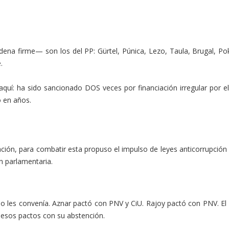
ena firme— son los del PP: Gürtel, Púnica, Lezo, Taula, Brugal, 
.
uí: ha sido sancionado DOS veces por financiación irregular por e
o en años.
ión, para combatir esta propuso el impulso de leyes anticorrupción y 
ón parlamentaria.
o les convenía. Aznar pactó con PNV y CiU. Rajoy pactó con PNV. El 
 esos pactos con su abstención.