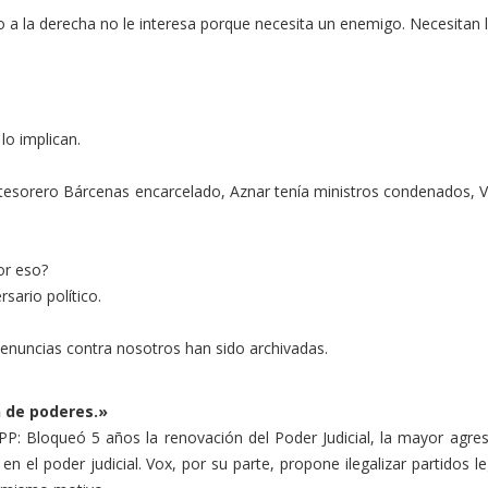
so a la derecha no le interesa porque necesita un enemigo. Necesitan 
lo implican.
 tesorero Bárcenas encarcelado, Aznar tenía ministros condenados, Vo
or eso?
sario político.
enuncias contra nosotros han sido archivadas.
n de poderes.»
 PP: Bloqueó 5 años la renovación del Poder Judicial, la mayor agresi
en el poder judicial. Vox, por su parte, propone ilegalizar partidos 