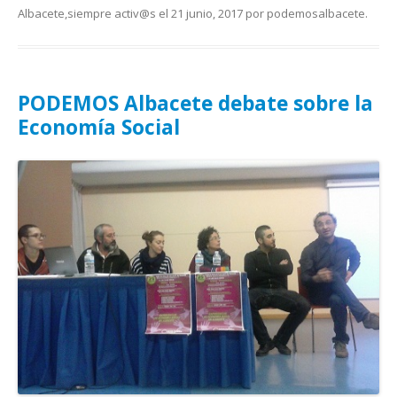
Albacete
,
siempre activ@s
el
21 junio, 2017
por
podemosalbacete
.
PODEMOS Albacete debate sobre la
Economía Social