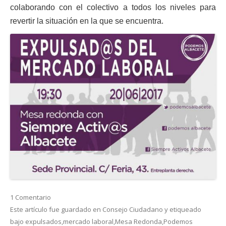
colaborando con el colectivo a todos los niveles para
revertir la situación en la que se encuentra.
1 Comentario
Este artículo fue guardado en
Consejo Ciudadano
y etiqueado
bajo
expulsados
,
mercado laboral
,
Mesa Redonda
,
Podemos