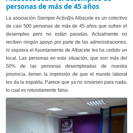
Actas Asamblea Ciudadana
personas de más de 45 años
Contacto
La asociación Siempre Activ@s Albacete es un colectivo
de casi 500 personas de más de 45 años que sufren el
Financiación
desempleo pero no están paradas. Actualmente no
Participa con Podemos en Albacete
reciben ningún apoyo por parte de las administraciones,
ni siquiera el Ayuntamiento de Albacete les ha cedido un
local. Las personas en esta situación, que son más del
50% de las personas desempleadas de nuestra
provincia, tienen la impresión de que el mundo laboral
les da la espalda. Parece que ya no sirviesen para nada,
lo cual es rotundamente falso.