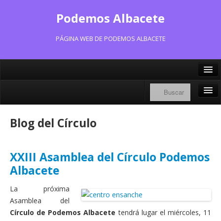
Podemos Albacete
PÁGINA WEB DE PODEMOS ALBACETE
X/Twitter
Facebook
Inicio
Blog del Círculo
Instagram
Portavoz Municipal
Bluesky
Consejo Ciudadano Municipal
XXIII Asamblea del Círculo Podemos
Albacete
Actas Consejo Ciudadano
La próxima
Actas Asamblea Ciudadana
Asamblea del
Contacto
Círculo de Podemos Albacete
tendrá lugar el miércoles, 11