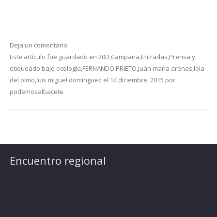
Deja un comentario
Este artículo fue guardado en
20D
,
Campaña
,
Entradas
,
Prensa
y
etiqueado bajo
ecología
,
FERNANDO PRIETO
,
juan maría arenas
,
lola
del olmo
,
luis miguel domínguez
el
14 diciembre, 2015
por
podemosalbacete
.
Encuentro regional