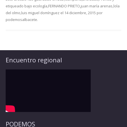
etiqueado bajo
ecología
,
FERNANDO PRIETO
,
juan maría arenas
,
lola
del olmo
,
luis miguel domínguez
el
14 diciembre, 2015
por
podemosalbacete
.
Encuentro regional
PODEMOS