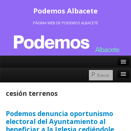
Podemos Albacete
PÁGINA WEB DE PODEMOS ALBACETE
X/Twitter
Facebook
Inicio
cesión terrenos
Instagram
Portavoz Municipal
Bluesky
Consejo Ciudadano Municipal
Podemos denuncia oportunismo
electoral del Ayuntamiento al
Actas Consejo Ciudadano
beneficiar a la Iglesia cediéndole