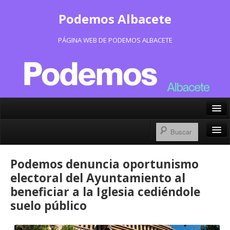
Podemos Albacete
PÁGINA WEB DE PODEMOS ALBACETE
X/Twitter
Facebook
Inicio
Podemos denuncia oportunismo
Instagram
Portavoz Municipal
electoral del Ayuntamiento al
Bluesky
beneficiar a la Iglesia cediéndole
Consejo Ciudadano Municipal
suelo público
Actas Consejo Ciudadano