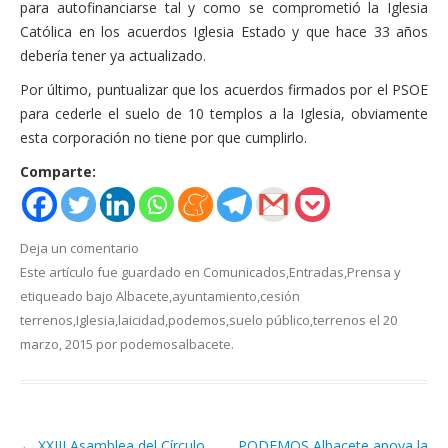
para autofinanciarse tal y como se comprometió la Iglesia
Católica en los acuerdos Iglesia Estado y que hace 33 años
debería tener ya actualizado.
Por último, puntualizar que los acuerdos firmados por el PSOE
para cederle el suelo de 10 templos a la Iglesia, obviamente
esta corporación no tiene por que cumplirlo.
Comparte:
Deja un comentario
Este artículo fue guardado en
Comunicados
,
Entradas
,
Prensa
y
etiqueado bajo
Albacete
,
ayuntamiento
,
cesión
terrenos
,
Iglesia
,
laicidad
,
podemos
,
suelo público
,
terrenos
el
20
marzo, 2015
por
podemosalbacete
.
←
XXIII Asamblea del Círculo
PODEMOS Albacete apoya la