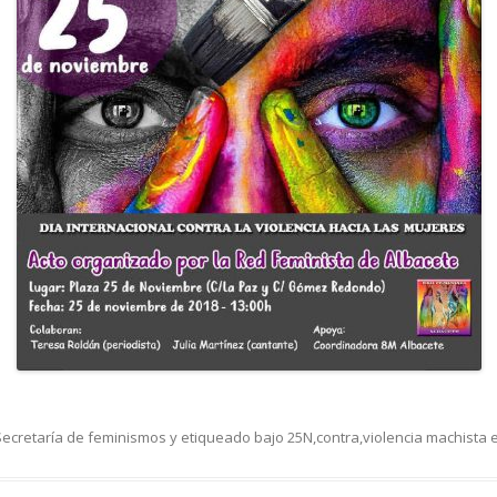
Secretaría de feminismos
y etiqueado bajo
25N
,
contra
,
violencia machista
e