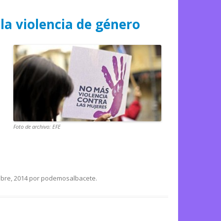
la violencia de género
Foto de archivo: EFE
bre, 2014
por
podemosalbacete
.