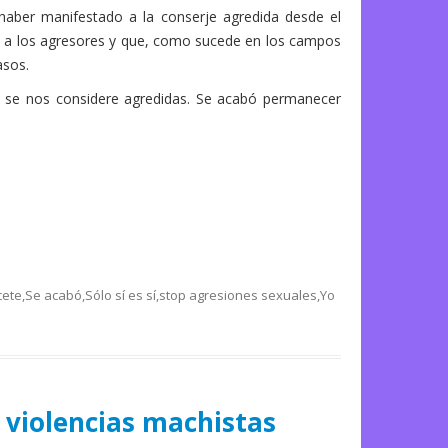
haber manifestado a la conserje agredida desde el
e a los agresores y que, como sucede en los campos
asos.
ue se nos considere agredidas. Se acabó permanecer
cete
,
Se acabó
,
Sólo sí es sí
,
stop agresiones sexuales
,
Yo
 violencias machistas