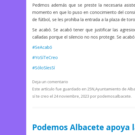
Pedimos además que se preste la necesaria asiste
momento en que lo puso en conocimiento del consis
de fútbol, se les prohíba la entrada a la plaza de t
Se acabó. Se acabó tener que justificar las agres
calladas porque el silencio no nos protege. Se acabó
#SeAcabó
#YoSíTeCreo
#SóloSíesSí
Deja un comentario
Este artículo fue guardado en
25N
,
Ayuntamiento de Alb
sí te creo
el
24 noviembre, 2023
por
podemosalbacete
.
Podemos Albacete apoya la