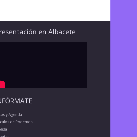
resentación en Albacete
NFÓRMATE
tos y Agenda
rculos de Podemos
ensa
entas