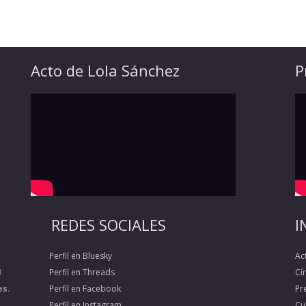
Acto de Lola Sánchez
P
REDES SOCIALES
I
Perfil en Bluesky
Ac
1
Perfil en Threads
Cí
es.
Perfil en Facebook
Pr
Perfil en Instagram
Cu