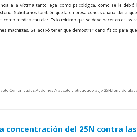
ncia a la víctima tanto legal como psicológica, como se le debió 
torio. Solicitamos también que la empresa concesionaria identifiqu
oros como medida cautelar. Es lo mínimo que se debe hacer en estos c
iones machistas. Se acabó tener que demostrar daño físico para q
.
acete
,
Comunicados
,
Podemos Albacete
y etiqueado bajo
25N
,
feria de alba
 concentración del 25N contra las