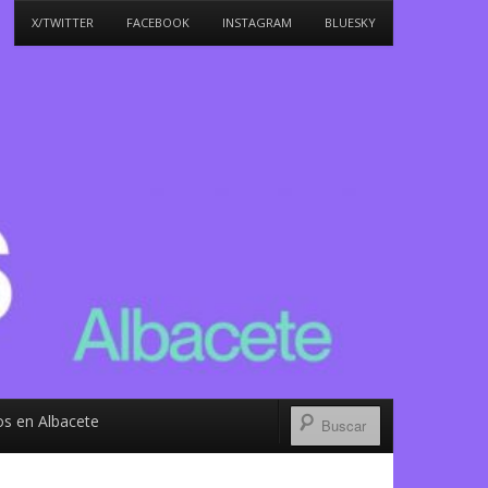
X/TWITTER
FACEBOOK
INSTAGRAM
BLUESKY
s en Albacete