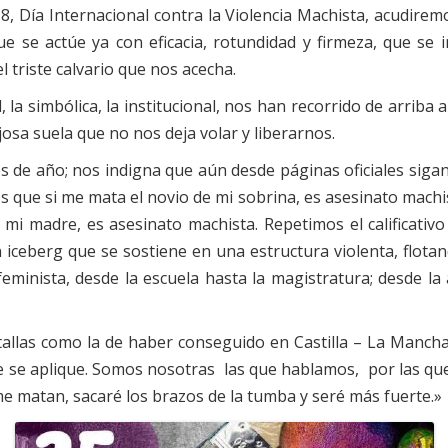
Día Internacional contra la Violencia Machista, acudiremos t
ue se actúe ya con eficacia, rotundidad y firmeza, que s
 triste calvario que nos acecha.
, la simbólica, la institucional, nos han recorrido de arrib
osa suela que no nos deja volar y liberarnos.
 de año; nos indigna que aún desde páginas oficiales sigan
 que si me mata el novio de mi sobrina, es asesinato machi
 mi madre, es asesinato machista. Repetimos el calificati
n iceberg que se sostiene en una estructura violenta, flo
eminista, desde la escuela hasta la magistratura; desde la 
las como la de haber conseguido en Castilla – La Mancha u
 se aplique. Somos nosotras las que hablamos, por las que
e matan, sacaré los brazos de la tumba y seré más fuerte.»