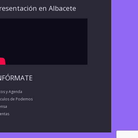
resentación en Albacete
NFÓRMATE
tos y Agenda
rculos de Podemos
ensa
entas