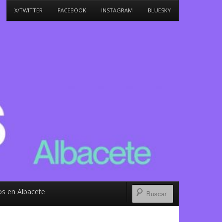
X/TWITTER
FACEBOOK
INSTAGRAM
BLUESKY
s en Albacete