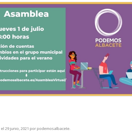
el
29 junio, 2021
por
podemosalbacete
.