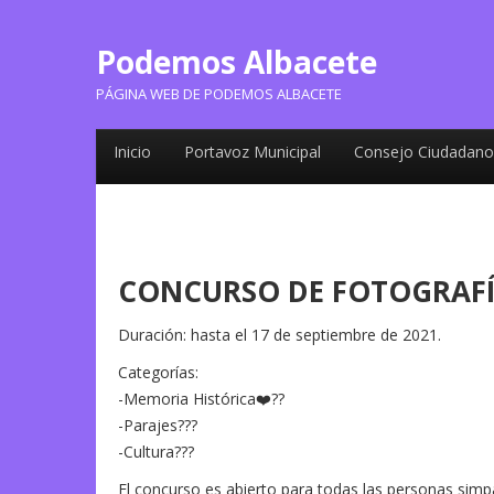
Podemos Albacete
PÁGINA WEB DE PODEMOS ALBACETE
Inicio
Portavoz Municipal
Consejo Ciudadano
CONCURSO DE FOTOGRAFÍ
Duración: hasta el 17 de septiembre de 2021.
Categorías:
-Memoria Histórica❤️??
-Parajes???
-Cultura???
El concurso es abierto para todas las personas simp