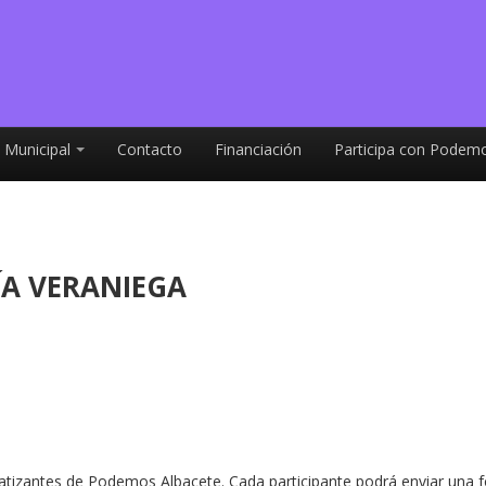
 Municipal
Contacto
Financiación
Participa con Podemo
A VERANIEGA
atizantes de Podemos Albacete. Cada participante podrá enviar una fo