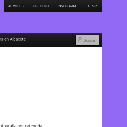
X/TWITTER
FACEBOOK
INSTAGRAM
BLUESKY
s en Albacete
tografía por categoría.