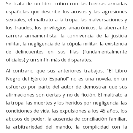
Se trata de un libro crítico con las fuerzas armadas
Financiación
españolas que
describe los acosos y las agresiones
Participa con Podemos en Albacete
sexuales, el maltrato a la tropa,
las malversaciones y
los fraudes, los privilegios anacrónicos, la
aberrante
carrera armamentista, la connivencia de la justicia
militar,
a negligencia de la cúpula militar, la existencia
l
de delincuentes en
sus filas (fundamentalmente
oficiales) y un sinfín más de disparates.
Al contrario que sus anteriores trabajos, “El Libro
Negro del Ejército
Español” no es una novela, en un
esfuerzo por parte del autor de
demostrar que sus
afirmaciones son ciertas y no de ficción. El
maltrato a
la tropa, las muertes y los heridos por negligencia, las
condiciones de vida, las expulsiones a los 45 años, los
abusos de
poder, la ausencia de conciliación familiar,
la arbitrariedad del mando,
la complicidad con la