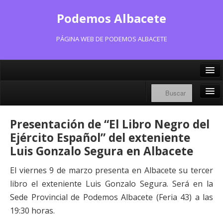
Podemos Albacete
PÁGINA WEB DE PODEMOS ALBACETE
X/Twitter
Facebook
Inicio
Presentación de “El Libro Negro del
Instagram
Portavoz Municipal
Ejército Español” del exteniente
Bluesky
Luis Gonzalo Segura en Albacete
Consejo Ciudadano Municipal
El viernes 9 de marzo presenta en Albacete su tercer
Actas Consejo Ciudadano
libro el
exteniente Luis Gonzalo Segura. Será en la
Actas Asamblea Ciudadana
Sede Provincial de
Podemos Albacete (Feria 43) a las
19:30 horas.
Contacto