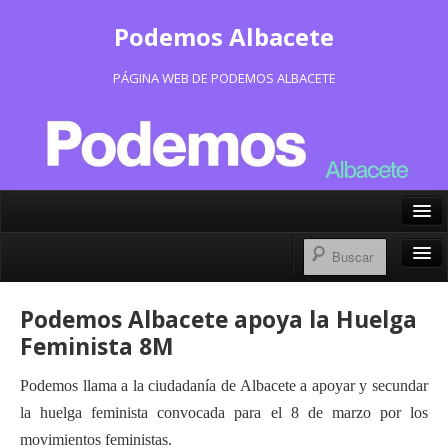
Podemos Albacete
PÁGINA WEB DE PODEMOS ALBACETE
X/Twitter
Facebook
Inicio
Podemos Albacete apoya la Huelga
Instagram
Portavoz Municipal
Feminista 8M
Bluesky
Consejo Ciudadano Municipal
Podemos llama a la ciudadanía de Albacete a apoyar y secundar
la huelga feminista convocada para el 8 de marzo por los
Actas Consejo Ciudadano
movimientos feministas.