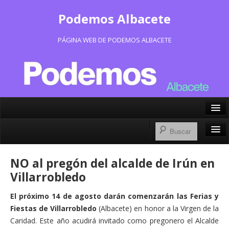
Podemos Albacete
PÁGINA WEB DE PODEMOS ALBACETE
X/Twitter
Facebook
Inicio
NO al pregón del alcalde de Irún en
Instagram
Portavoz Municipal
Villarrobledo
Bluesky
Consejo Ciudadano Municipal
El próximo 14 de agosto darán comenzarán las Ferias y
Fiestas de Villarrobledo
(Albacete) en honor a la Virgen de la
Actas Consejo Ciudadano
Caridad. Este año acudirá invitado como pregonero el Alcalde