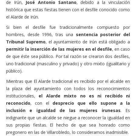
de Irún,
José Antonio Santano
, debido a la vinculación
Actas Asamblea Ciudadana
histórica que estas fiestas tienen con el desfile conocido como
Contacto
el Alarde de Irún.
Financiación
Si bien el desfile fue tradicionalmente compuesto por
hombres, desde 1996, tras una
sentencia posterior del
Participa con Podemos en Albacete
Tribunal Supremo
, el ayuntamiento de Irún está obligado a
permitir la inserción de las mujeres en el desfile
, en caso
de que éste sea público. Por tal razón se crearon dos desfiles,
uno tradicional (masculino y privado) y otro mixto (igualitario y
público).
Mientras que El Alarde tradicional es recibido por el alcalde en
la plaza del ayuntamiento con todos los reconocimientos
institucionales,
el Alarde mixto no es ni recibido ni
reconocido
, con el
desprecio que ello supone a la
inclusión e igualdad de las mujeres irunesas
. Es
indignante que un alcalde se niegue a reconocer la igualdad en
sus propias fiestas. El hecho de que sea honrado como
pregonero en las de Villarobledo, lo consideramos inadmisible.