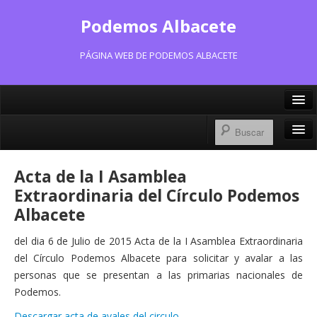
Podemos Albacete
PÁGINA WEB DE PODEMOS ALBACETE
X/Twitter
Facebook
Inicio
Acta de la I Asamblea
Instagram
Portavoz Municipal
Extraordinaria del Círculo Podemos
Bluesky
Albacete
Consejo Ciudadano Municipal
del dia 6 de Julio de 2015 Acta de la I Asamblea Extraordinaria
Actas Consejo Ciudadano
del Círculo Podemos Albacete para solicitar y avalar a las
Actas Asamblea Ciudadana
personas que se presentan a las primarias nacionales de
Podemos.
Contacto
Descargar acta de avales del circulo