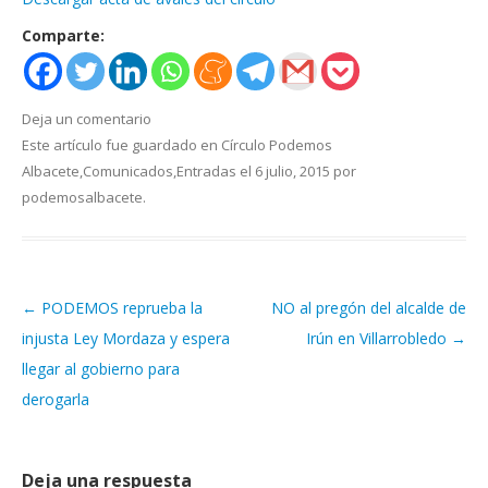
Financiación
Comparte:
Participa con Podemos en Albacete
Deja un comentario
Este artículo fue guardado en
Círculo Podemos
Albacete
,
Comunicados
,
Entradas
el
6 julio, 2015
por
podemosalbacete
.
←
PODEMOS reprueba la
NO al pregón del alcalde de
Navegación de artículos
injusta Ley Mordaza y espera
Irún en Villarrobledo
→
llegar al gobierno para
derogarla
Deja una respuesta