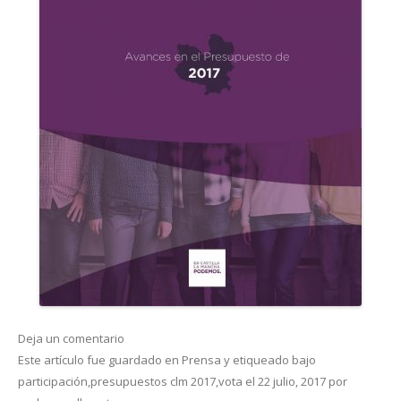
Deja un comentario
Este artículo fue guardado en
Prensa
y etiqueado bajo
participación
,
presupuestos clm 2017
,
vota
el
22 julio, 2017
por