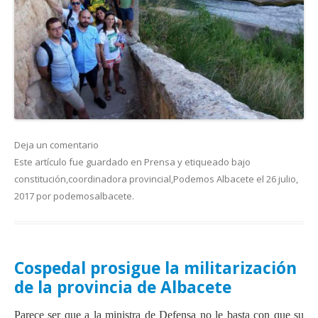
Deja un comentario
Este artículo fue guardado en
Prensa
y etiqueado bajo
constitución
,
coordinadora provincial
,
Podemos Albacete
el
26 julio,
2017
por
podemosalbacete
.
Cospedal prosigue la militarización
de la provincia de Albacete
Parece ser que a la ministra de Defensa no le basta con que su