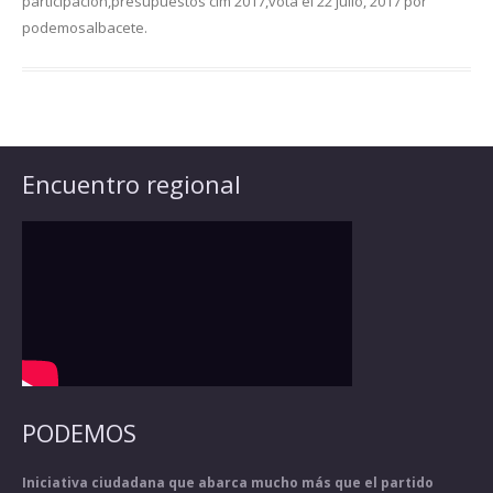
participación
,
presupuestos clm 2017
,
vota
el
22 julio, 2017
por
podemosalbacete
.
Encuentro regional
PODEMOS
Iniciativa ciudadana que abarca mucho más que el partido