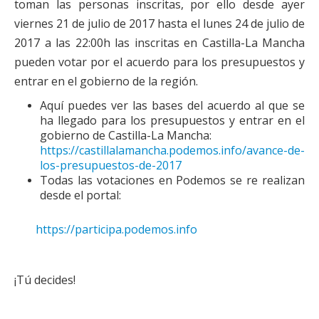
toman las personas inscritas, por ello desde ayer
Actas Asamblea Ciudadana
viernes 21 de julio de 2017 hasta el lunes 24 de julio de
Contacto
2017 a las 22:00h las inscritas en Castilla-La Mancha
pueden votar por el acuerdo para los presupuestos y
Financiación
entrar en el gobierno de la región.
Participa con Podemos en Albacete
Aquí puedes ver las bases del acuerdo al que se
ha llegado para los presupuestos y entrar en el
gobierno de Castilla-La Mancha:
https://castillalamancha.podemos.info/avance-de-
los-presupuestos-de-2017
Todas las votaciones en Podemos se re realizan
desde el portal:
https://participa.podemos.info
¡Tú decides!