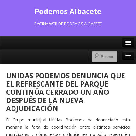
Podemos Albacete
PÁGINA WEB DE PODEMOS ALBACETE
X/Twitter
Facebook
Inicio
UNIDAS PODEMOS DENUNCIA QUE
Instagram
Portavoz Municipal
EL REFRESCANTE DEL PARQUE
Bluesky
CONTINÚA CERRADO UN AÑO
Consejo Ciudadano Municipal
DESPUÉS DE LA NUEVA
Actas Consejo Ciudadano
ADJUDICACIÓN
Actas Asamblea Ciudadana
El Grupo municipal Unidas Podemos ha denunciado esta
mañana la falta de coordinación entre distintos servicios
Contacto
municipales y cómo estas disfunciones no sólo repercuten