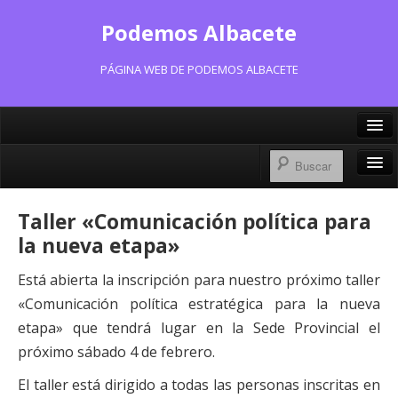
Podemos Albacete
PÁGINA WEB DE PODEMOS ALBACETE
X/Twitter
Facebook
Inicio
Taller «Comunicación política para
Instagram
Portavoz Municipal
la nueva etapa»
Bluesky
Consejo Ciudadano Municipal
Está abierta la inscripción para nuestro próximo taller
«Comunicación política estratégica para la nueva
Actas Consejo Ciudadano
etapa» que tendrá lugar en la Sede Provincial el
Actas Asamblea Ciudadana
próximo sábado 4 de febrero.
Contacto
El taller está dirigido a todas las personas inscritas en