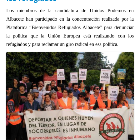
Actas Asamblea Ciudadana
Los miembros de la candidatura de Unidos Podemos en
Contacto
Albacete han participado en la concentración realizada por la
Plataforma “Bienvenidos Refugiados Albacete” para denunciar
Financiación
la política que la Unión Europea está realizando con los
Participa con Podemos en Albacete
refugiados y para reclamar un giro radical en esa política.