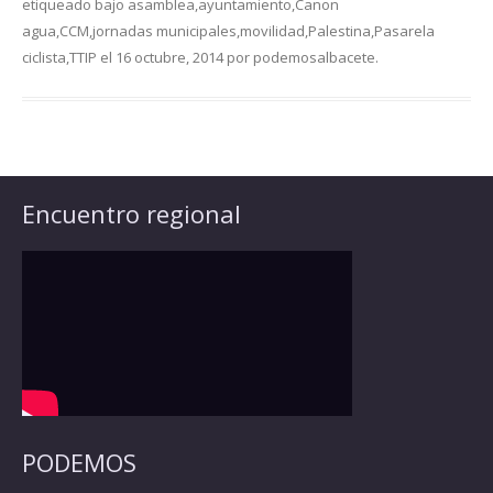
etiqueado bajo
asamblea
,
ayuntamiento
,
Canon
agua
,
CCM
,
jornadas municipales
,
movilidad
,
Palestina
,
Pasarela
ciclista
,
TTIP
el
16 octubre, 2014
por
podemosalbacete
.
Encuentro regional
PODEMOS