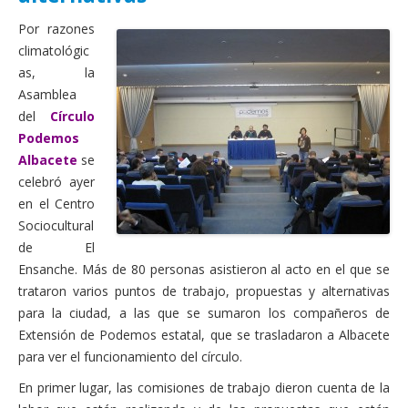
Actas Asamblea Ciudadana
Por razones
Contacto
climatológic
as, la
Financiación
Asamblea
del
Círculo
Participa con Podemos en Albacete
Podemos
Albacete
se
celebró ayer
en el Centro
Sociocultural
de El
Ensanche. Más de 80 personas asistieron al acto en el que se
trataron varios puntos de trabajo, propuestas y alternativas
para la ciudad, a las que se sumaron los compañeros de
Extensión de Podemos estatal, que se trasladaron a Albacete
para ver el funcionamiento del círculo.
En primer lugar, las comisiones de trabajo dieron cuenta de la