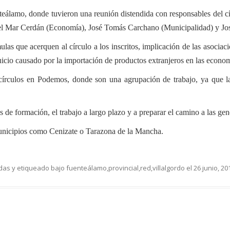
teálamo, donde tuvieron una reunión distendida con responsables del c
el Mar Cerdán (Economía), José Tomás Carchano (Municipalidad) y Jos
as que acerquen al círculo a los inscritos, implicación de las asociaci
uicio causado por la importación de productos extranjeros en las econom
círculos en Podemos, donde son una agrupación de trabajo, ya que las
e formación, el trabajo a largo plazo y a preparar el camino a las gene
municipios como Cenizate o Tarazona de la Mancha.
das
y etiqueado bajo
fuenteálamo
,
provincial
,
red
,
villalgordo
el
26 junio, 20