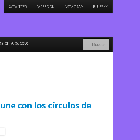
X/TWITTER
FACEBOOK
INSTAGRAM
BLUESKY
s en Albacete
une con los círculos de