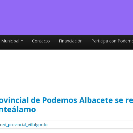
 Municipal
Contacto
Financiación
Participa con Podemo
ovincial de Podemos Albacete se re
uenteálamo