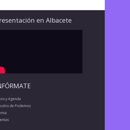
resentación en Albacete
NFÓRMATE
tos y Agenda
rculos de Podemos
ensa
entas