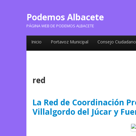
Podemos Albacete
PÁGINA WEB DE PODEMOS ALBACETE
Inicio
Portavoz Municipal
Consejo Ciudadano
red
La Red de Coordinación Pr
Villalgordo del Júcar y F