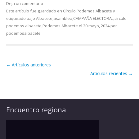
Deja un comentario
Este artículo fue guardado en
Círculo Podemos Albacete
y
etiqueado bajo
Albacete
,
asamblea
,
CAMPAÑA ELECTORAL
,
círculo
podemos albacete
,
Podemos Albacete
el
20 mayo, 2024
por
podemosalbacete
.
←
Artículos anteriores
Navegación de artículos
Artículos recientes
→
Encuentro regional