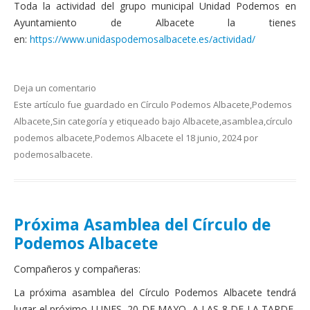
Toda la actividad del grupo municipal Unidad Podemos en
Ayuntamiento de Albacete la tienes
en:
https://www.unidaspodemosalbacete.es/actividad/
Deja un comentario
Este artículo fue guardado en
Círculo Podemos Albacete
,
Podemos
Albacete
,
Sin categoría
y etiqueado bajo
Albacete
,
asamblea
,
círculo
podemos albacete
,
Podemos Albacete
el
18 junio, 2024
por
podemosalbacete
.
Próxima Asamblea del Círculo de
Podemos Albacete
Compañeros y compañeras:
La próxima asamblea del Círculo Podemos Albacete tendrá
lugar el próximo LUNES, 20 DE MAYO, A LAS 8 DE LA TARDE,