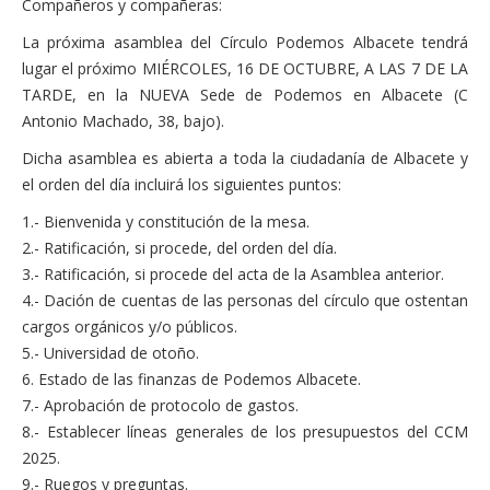
Compañeros y compañeras:
Actas Asamblea Ciudadana
La próxima asamblea del Círculo Podemos Albacete tendrá
Contacto
lugar el próximo MIÉRCOLES, 16 DE OCTUBRE, A LAS 7 DE LA
TARDE, en la NUEVA Sede de Podemos en Albacete (C
Financiación
Antonio Machado, 38, bajo).
Participa con Podemos en Albacete
Dicha asamblea es abierta a toda la ciudadanía de Albacete y
el orden del día incluirá los siguientes puntos:
1.- Bienvenida y constitución de la mesa.
2.- Ratificación, si procede, del orden del día.
3.- Ratificación, si procede del acta de la Asamblea anterior.
4.- Dación de cuentas de las personas del círculo que ostentan
cargos orgánicos y/o públicos.
5.- Universidad de otoño.
6. Estado de las finanzas de Podemos Albacete.
7.- Aprobación de protocolo de gastos.
8.- Establecer líneas generales de los presupuestos del CCM
2025.
9.- Ruegos y preguntas.