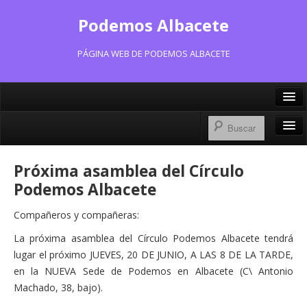
Podemos Albacete
PÁGINA WEB DE PODEMOS ALBACETE
X/Twitter
Facebook
Inicio
Próxima asamblea del Círculo
Instagram
Portavoz Municipal
Podemos Albacete
Bluesky
Consejo Ciudadano Municipal
Compañeros y compañeras:
La próxima asamblea del Círculo Podemos Albacete tendrá
Actas Consejo Ciudadano
lugar el próximo JUEVES, 20 DE JUNIO, A LAS 8 DE LA TARDE,
Actas Asamblea Ciudadana
en la NUEVA Sede de Podemos en Albacete (C\ Antonio
Machado, 38, bajo).
Contacto