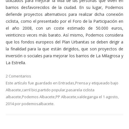
utilizados para mejorar la vida de las personas que viven en
barrios desfavorecidos de la ciudad. En su lugar, Podemos
defiende proyectos alternativos para realizar dicha conexión
ciclista, como el presentado por el Foro de la Participación en
el año 2008, con un coste estimado de 50.000 euros,
veinticinco veces más barato. Así mismo, Podemos considera
que los fondos europeos del Plan Urbanitas se deben dirigir a
la finalidad para la que están dirigidos, que son proyectos de
inversión o sociales para mejorar los barrios de La Milagrosa y
La Estrella.
2 Comentarios
Este artículo fue guardado en
Entradas
,
Prensa
y etiqueado bajo
Albacete
,
carril bici
,
partido popular
,
pasarela ciclista
albacete
,
Podemos Albacete
,
PP Albacete
,
valdeganga
el
1 agosto,
2014
por
podemosalbacete
.