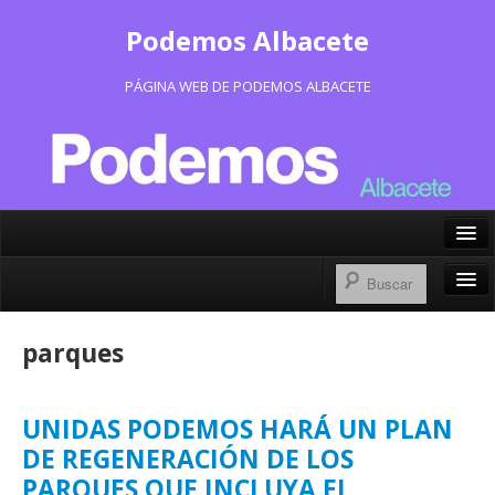
Podemos Albacete
PÁGINA WEB DE PODEMOS ALBACETE
X/Twitter
Facebook
Inicio
parques
Instagram
Portavoz Municipal
Bluesky
Consejo Ciudadano Municipal
UNIDAS PODEMOS HARÁ UN PLAN
DE REGENERACIÓN DE LOS
Actas Consejo Ciudadano
PARQUES QUE INCLUYA EL