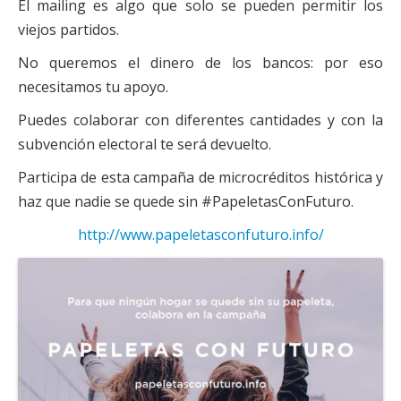
El mailing es algo que solo se pueden permitir los
Actas Asamblea Ciudadana
viejos partidos.
Contacto
No queremos el dinero de los bancos: por eso
Financiación
necesitamos tu apoyo.
Participa con Podemos en Albacete
Puedes colaborar con diferentes cantidades y con la
subvención electoral te será devuelto.
Participa de esta campaña de microcréditos histórica y
haz que nadie se quede sin #PapeletasConFuturo.
http://www.papeletasconfuturo.info/