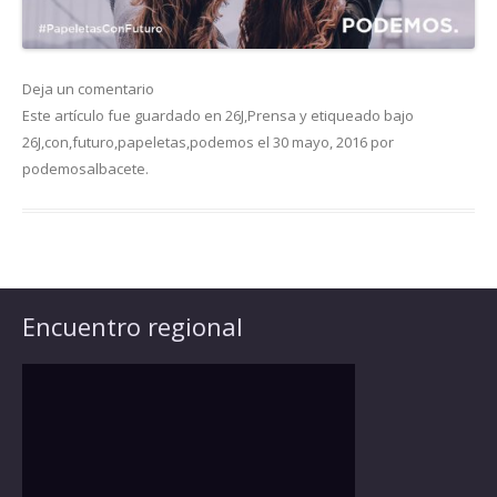
Deja un comentario
Este artículo fue guardado en
26J
,
Prensa
y etiqueado bajo
26J
,
con
,
futuro
,
papeletas
,
podemos
el
30 mayo, 2016
por
podemosalbacete
.
Encuentro regional