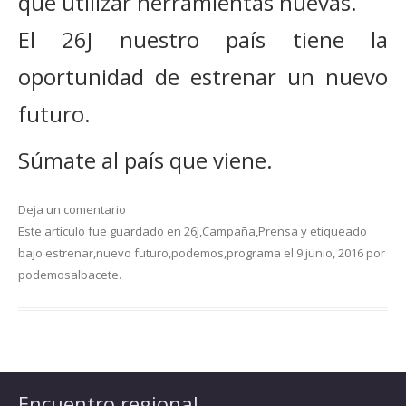
que utilizar herramientas nuevas.
El 26J nuestro país tiene la
oportunidad de estrenar un nuevo
futuro.
Súmate al país que viene.
Deja un comentario
Este artículo fue guardado en
26J
,
Campaña
,
Prensa
y etiqueado
bajo
estrenar
,
nuevo futuro
,
podemos
,
programa
el
9 junio, 2016
por
podemosalbacete
.
Encuentro regional