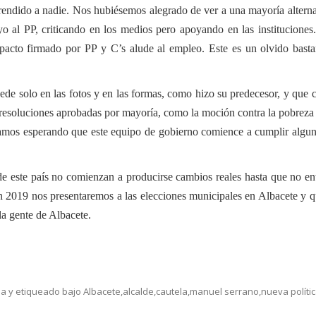
rendido a nadie. Nos hubiésemos alegrado de ver a una mayoría altern
o al PP, criticando en los medios pero apoyando en las instituciones.
 pacto firmado por PP y C’s alude al empleo. Este es un olvido bast
de solo en las fotos y en las formas, como hizo su predecesor, y que 
s resoluciones aprobadas por mayoría, como la moción contra la pobreza
amos esperando que este equipo de gobierno comience a cumplir algun
de este país no comienzan a producirse cambios reales hasta que no en
 2019 nos presentaremos a las elecciones municipales en Albacete y q
la gente de Albacete.
sa
y etiqueado bajo
Albacete
,
alcalde
,
cautela
,
manuel serrano
,
nueva políti