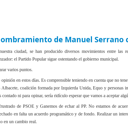
 nombramiento de Manuel Serrano 
nuestra ciudad, se han producido diversos movimientos entre las res
zador: el Partido Popular sigue ostentando el gobierno municipal.
arar varios puntos.
o opinión en estos días. Es comprensible teniendo en cuenta que no ten
Albacete, coalición formada por Izquierda Unida, Equo y personas in
ntado ni para opinar, sería ridículo esperar que vamos a aceptar algún
o frustrado de PSOE y Ganemos de echar al PP. No estamos de acuerd
 echado en falta un acuerdo programático y de fondo. Realizar un inte
do en un cambio real.