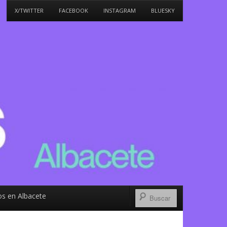
X/TWITTER
FACEBOOK
INSTAGRAM
BLUESKY
s en Albacete