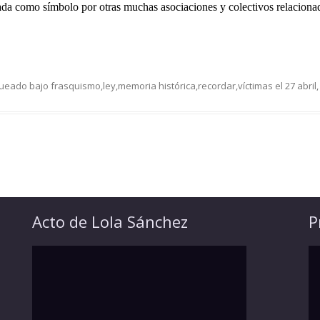
ada como símbolo por otras muchas asociaciones y colectivos relacionado
queado bajo
frasquismo
,
ley
,
memoria histórica
,
recordar
,
víctimas
el
27 abril
Acto de Lola Sánchez
P