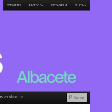
X/TWITTER
FACEBOOK
INSTAGRAM
BLUESKY
s en Albacete