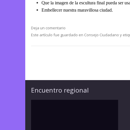
Que la imagen de la escultura final pueda ser us
Embellecer nuestra maravillosa ciudad.
Deja un comentario
Este artículo fue guardado en
Consejo Ciudadano
y eti
Encuentro regional