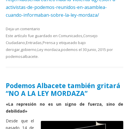
activistas-de-podemos-reunidos-en-asamblea-
cuando-informaban-sobre-la-ley-mordaza/
Deja un comentario
Este artículo fue guardado en
Comunicados
,
Consejo
Ciudadano
,
Entradas
,
Prensa
y etiqueado bajo
derogar
,
gobierno
,
Ley mordaza
,
podemos
el
30 junio, 2015
por
podemosalbacete
.
Podemos Albacete también gritará
“NO A LA LEY MORDAZA”
«La represión no es un signo de fuerza, sino de
debilidad»
Desde que el
pasado 14 de