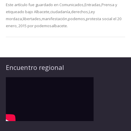
Este artículo fue guardado en
Comunicados
,
Entradas
,
Prensa
y
etiqueado bajo
Albacete
,
ciudadanía
,
derechos
,
Ley
mordaza
,
libertades
,
manifestación
,
podemos
,
protesta social
el
20
enero, 2015
por
podemosalbacete
.
Encuentro regional