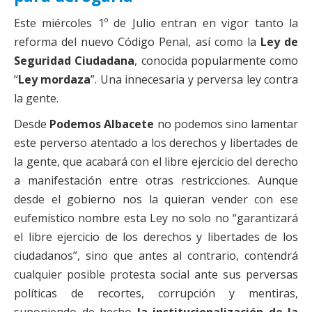
Actas Asamblea Ciudadana
Este miércoles 1º de Julio entran en vigor tanto la
Contacto
reforma del nuevo Código Penal, así como la
Ley de
Seguridad Ciudadana
, conocida popularmente como
Financiación
“
Ley mordaza
”. Una innecesaria y perversa ley contra
Participa con Podemos en Albacete
la gente.
Desde
Podemos Albacete
no podemos sino lamentar
este perverso atentado a los derechos y libertades de
la gente, que acabará con el libre ejercicio del derecho
a manifestación entre otras restricciones. Aunque
desde el gobierno nos la quieran vender con ese
eufemístico nombre esta Ley no solo no “garantizará
el libre ejercicio de los derechos y libertades de los
ciudadanos”, sino que antes al contrario, contendrá
cualquier posible protesta social ante sus perversas
políticas de recortes, corrupción y mentiras,
suponiendo de hecho
la institucionalización de la