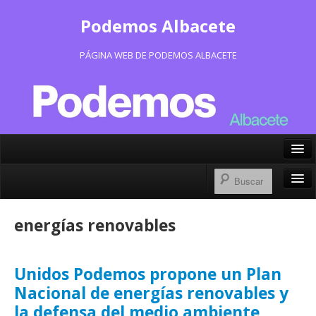
Podemos Albacete
PÁGINA WEB DE PODEMOS ALBACETE
X/Twitter
Facebook
Inicio
energías renovables
Instagram
Portavoz Municipal
Bluesky
Consejo Ciudadano Municipal
Unidos Podemos propone un Plan
Nacional de energías renovables y
Actas Consejo Ciudadano
la defensa del medio ambiente