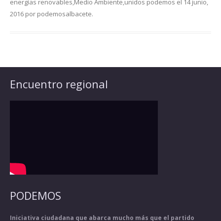
energías renovables
,
Medio Ambiente
,
unidos podemos
el
14 junio,
2016
por
podemosalbacete
.
Encuentro regional
PODEMOS
Iniciativa ciudadana que abarca mucho más que el partido