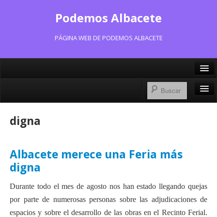
Podemos Albacete
PÁGINA WEB DE PODEMOS ALBACETE
X/Twitter
Facebook
Inicio
digna
Instagram
Portavoz Municipal
Bluesky
Consejo Ciudadano Municipal
Albacete merece una Feria más
digna
Actas Consejo Ciudadano
Durante todo el mes de agosto nos han estado llegando quejas
Actas Asamblea Ciudadana
por parte de numerosas personas sobre las adjudicaciones de
Contacto
espacios y sobre el desarrollo de las obras en el Recinto Ferial.