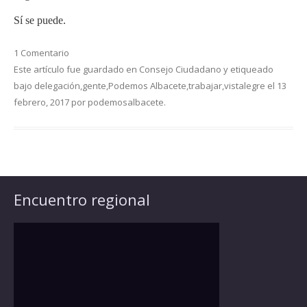
Sí se puede.
1 Comentario
Este artículo fue guardado en
Consejo Ciudadano
y etiqueado
bajo
delegación
,
gente
,
Podemos Albacete
,
trabajar
,
vistalegre
el
13
febrero, 2017
por
podemosalbacete
.
Encuentro regional