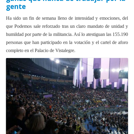
Actas Asamblea Ciudadana
gente
Contacto
Ha sido un fin de semana lleno de intensidad y emociones, del
que Podemos sale reforzado tras un claro mandato de unidad y
Financiación
humildad por parte de la militancia. Así lo atestiguan las 155.190
Participa con Podemos en Albacete
personas que han participado en la votación y el cartel de aforo
completo en el Palacio de Vistalegre.