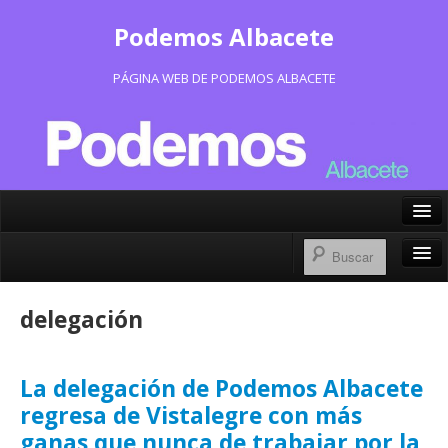
Podemos Albacete
PÁGINA WEB DE PODEMOS ALBACETE
X/Twitter
Facebook
Inicio
delegación
Instagram
Portavoz Municipal
Bluesky
Consejo Ciudadano Municipal
La delegación de Podemos Albacete
regresa de Vistalegre con más
Actas Consejo Ciudadano
ganas que nunca de trabajar por la