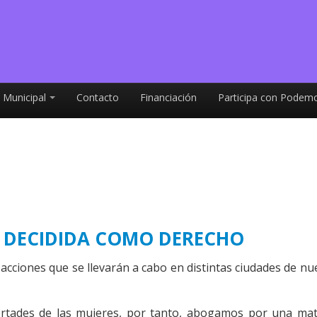
 Municipal
Contacto
Financiación
Participa con Podemo
Y DECIDIDA COMO DERECHO
iones que se llevarán a cabo en distintas ciudades de nue
rtades de las mujeres, por tanto, abogamos por una mater