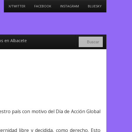
X/TWITTER
FACEBOOK
INSTAGRAM
BLUESKY
s en Albacete
stro país con motivo del Día de Acción Global
nidad libre y decidida, como derecho. Esto