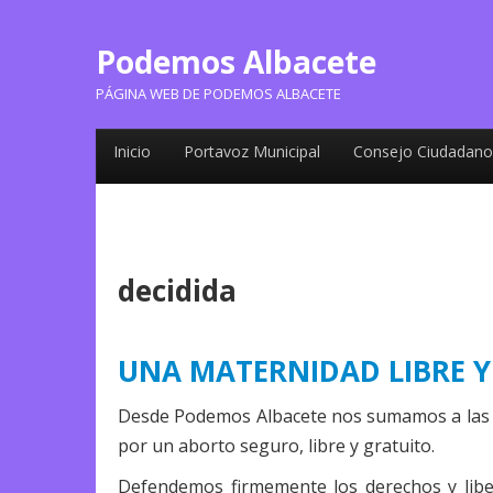
Podemos Albacete
PÁGINA WEB DE PODEMOS ALBACETE
Inicio
Portavoz Municipal
Consejo Ciudadano
decidida
UNA MATERNIDAD LIBRE 
Desde Podemos Albacete nos sumamos a las acc
por un aborto seguro, libre y gratuito.
Defendemos firmemente los derechos y libe