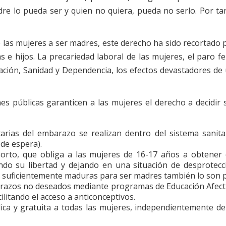
dre lo pueda ser y quien no quiera, pueda no serlo. Por ta
 las mujeres a ser madres, este derecho ha sido recortado por
as e hijos. La precariedad laboral de las mujeres, el paro f
cación, Sanidad y Dependencia, los efectos devastadores de
nes públicas garanticen a las mujeres el derecho a decidir
rias del embarazo se realizan dentro del sistema sanitari
 de espera).
orto, que obliga a las mujeres de 16-17 años a obtener 
do su libertad y dejando en una situación de desprotecc
on suficientemente maduras para ser madres también lo son pa
arazos no deseados mediante programas de Educación Afect
ilitando el acceso a anticonceptivos.
lica y gratuita a todas las mujeres, independientemente d