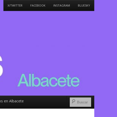
X/TWITTER
FACEBOOK
INSTAGRAM
BLUESKY
s en Albacete