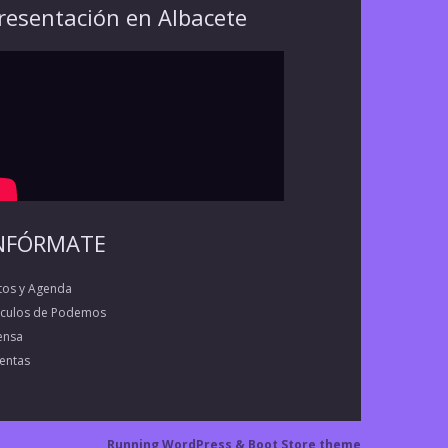
resentación en Albacete
NFÓRMATE
tos y Agenda
rculos de Podemos
ensa
entas
Running WordPress &
Boot Store theme