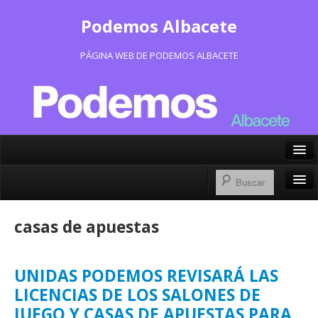
Podemos Albacete
PÁGINA WEB DE PODEMOS ALBACETE
X/Twitter
Facebook
Inicio
casas de apuestas
Instagram
Portavoz Municipal
Bluesky
Consejo Ciudadano Municipal
UNIDAS PODEMOS REVISARÁ LAS
LICENCIAS DE LOS SALONES DE
Actas Consejo Ciudadano
JUEGO Y CASAS DE APUESTAS PARA