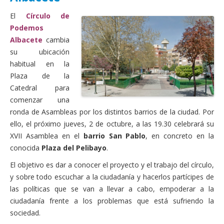
Actas Asamblea Ciudadana
El
Círculo de
Contacto
Podemos
Albacete
cambia
Financiación
su ubicación
habitual en la
Participa con Podemos en Albacete
Plaza de la
Catedral para
comenzar una
ronda de Asambleas por los distintos barrios de la ciudad. Por
ello, el próximo jueves, 2 de octubre, a las 19.30 celebrará su
XVII Asamblea en el
barrio San Pablo
, en concreto en la
conocida
Plaza del Pelibayo
.
El objetivo es dar a conocer el proyecto y el trabajo del círculo,
y sobre todo escuchar a la ciudadanía y hacerlos partícipes de
las políticas que se van a llevar a cabo, empoderar a la
ciudadanía frente a los problemas que está sufriendo la
sociedad.