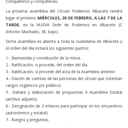
Compañeros y compañeras:
Actas Asamblea Ciudadana
La próxima asamblea del Círculo Podemos Albacete tendrá
Contacto
lugar el próximo
MIÉRCOLES, 26 DE FEBRERO, A LAS 7 DE LA
TARDE
, en la NUEVA Sede de Podemos en Albacete (C
Financiación
Antonio Machado, 38, bajo).
Participa con Podemos en Albacete
Dicha asamblea es abierta a toda la ciudadanía de Albacete y
el orden del día incluirá los siguientes puntos:
1.- Bienvenida y constitución de la mesa.
2.- Ratificación, si procede, del orden del día.
3.- Ratificación, si procede del acta de la Asamblea anterior
4.- Dación de cuentas de las personas del círculo que ostentan
cargos orgánicos y/o públicos.
5.- Debate y elaboración de propuestas V Asamblea Estatal
(archivo adjunto)
6.- Designación de 2 enlaces para participar en los encuentros
(autonómico y estatal)
7.- Ruegos y preguntas.