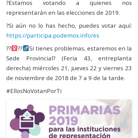
?Estamos votando a quienes nos
Actas Asamblea Ciudadana
representarán en las elecciones de 2019.
Contacto
?Si aún no lo has hecho, puedes votar aquí:
Financiación
https://participa.podemos.info/es
Participa con Podemos en Albacete
??‍
??‍
Si tienes problemas, estaremos en la
Sede Provincial? (Feria 43, entreplanta
derecha) miércoles 21, jueves 22 y viernes 23
de noviembre de 2018 de 7 a 9 de la tarde.
#EllosNoVotanPorTi